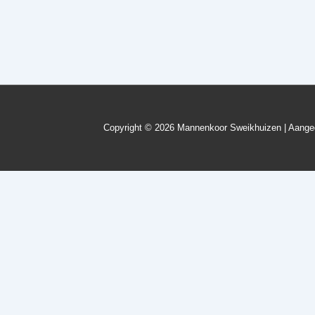
Registreren
Wachtwoord vergeten?
Copyright © 2026
Mannenkoor Sweikhuizen
| Aang