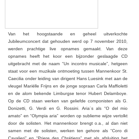
Van het hoogstaande en geheel uitverkochte
Jubileumconcert dat gehouden werd op 7 november 2010,
werden prachtige live opnames gemaakt. Van deze
opnames heeft het koor een bijzonder geslaagde CD
uitgebracht met de naam “Un incontro musicale”, hetgeen
staat voor een muzikale ontmoeting tussen Mannenkoor St.
Caecilia onder leiding van dirigent Hans Luesink met aan de
vleugel Mariëlle Frijns en de jonge sopraan Carla Maffioletti
en de alom bekende Limburgse tenor Hubert Delamboye.
Op de CD staan werken van geliefde componisten als G.
Donizetti, G. Verdi en G. Rossini. Aria´s als “O del mio
amato” en “Olympia aria” worden op sublieme wijze vertolkt
door de solisten. Het mannenkoor brengt o.a., al dan niet
samen met de solisten, werken ten gehore als “Coro di
Cavalieri” en “Priere des Chrétiens” met als afsluiting het