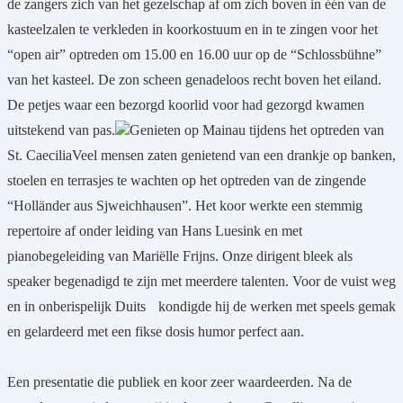
de zangers zich van het gezelschap af om zich boven in één van de
kasteelzalen te verkleden in koorkostuum en in te zingen voor het
“open air” optreden om 15.00 en 16.00 uur op de “Schlossbühne”
van het kasteel. De zon scheen genadeloos recht boven het eiland.
De petjes waar een bezorgd koorlid voor had gezorgd kwamen
uitstekend van pas.
Genieten op Mainau tijdens het optreden van
St. Caecilia
Veel mensen zaten genietend van een drankje op banken,
stoelen en terrasjes te wachten op het optreden van de zingende
“Holländer aus Sjweichhausen”. Het koor werkte een stemmig
repertoire af onder leiding van Hans Luesink en met
pianobegeleiding van Mariëlle Frijns. Onze dirigent bleek als
speaker begenadigd te zijn met meerdere talenten. Voor de vuist weg
en in onberispelijk Duits
kondigde hij de werken met speels gemak
en gelardeerd met een fikse dosis humor perfect aan.
Een presentatie die publiek en koor zeer waardeerden. Na de