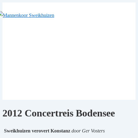
↓
Doorgaan
naar
hoofdinhoud
2012 Concertreis Bodensee
Sweikhuizen verovert Konstanz
door Ger Vosters