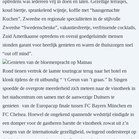
optredens was iedereen vrij in doen en laten. Gezellige terrasjes,
koud biertje, sprankelend wijntje, koffie met “hausgemachte
Kuchen”, Zweedse en regionale specialiteiten in de stijlvolle
Zweedse “Swedenschenke”, vakantiesfeertje, verfrissende cocktails,
Zuid Amerikaanse optredens en overal goedgeluimde mensen
stonden garant voor heerlijk genieten en waren de thuiszorgen snel
“out off mind”.
Genieten van de bloemenpracht op Mainau
Rond tienen vertrok de laatste touringcar terug naar het hotel en
klonk tijdens de rit uitbundig “ ‘t Greun van ’t graas.” In Singen
spoedde de overgrote meerderheid zich meteen naar de vinotheek in
het stadscentrum om samen met de aanwezige Duitsers te
genieten
van de Europacup finale tussen FC Bayern München en
FC Chelsea. Hoewel de ongekend spannende wedstrijd eindigde in
een domper voor de gastheren barstte de vinotheek zowat uit z’n
voegen van de internationale gezelligheid, swingend onderstreept op