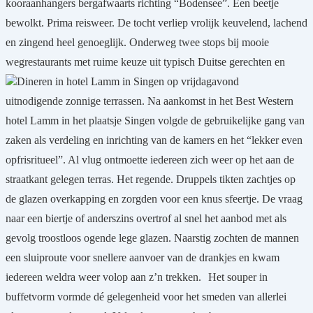
kooraanhangers bergafwaarts richting “Bodensee”. Een beetje
bewolkt. Prima reisweer. De tocht verliep vrolijk keuvelend, lachend
en zingend heel genoeglijk. Onderweg twee stops bij mooie
wegrestaurants met ruime keuze uit typisch Duitse gerechten en
Dineren in hotel Lamm in Singen op vrijdagavond
uitnodigende zonnige terrassen. Na aankomst in het Best Western
hotel Lamm in het plaatsje Singen volgde de gebruikelijke gang van
zaken als verdeling en inrichting van de kamers en het “lekker even
opfrisritueel”. Al vlug ontmoette iedereen zich weer op het aan de
straatkant gelegen terras. Het regende. Druppels tikten zachtjes op
de glazen overkapping en zorgden voor een knus sfeertje. De vraag
naar een biertje of anderszins overtrof al snel het aanbod met als
gevolg troostloos ogende lege glazen. Naarstig zochten de mannen
een sluiproute voor snellere aanvoer van de drankjes en kwam
iedereen weldra weer volop aan z’n trekken.
Het souper in
buffetvorm vormde dé gelegenheid voor het smeden van allerlei