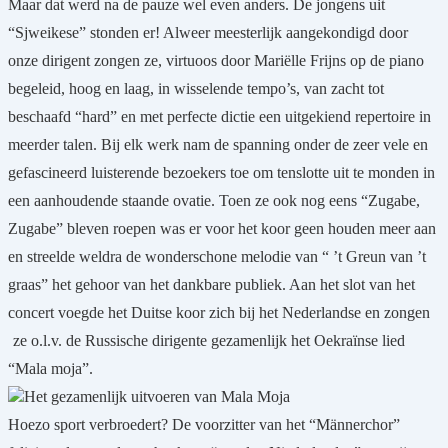
Maar dat werd na de pauze wel even anders. De jongens uit
“Sjweikese” stonden er! Alweer meesterlijk aangekondigd door
onze dirigent zongen ze, virtuoos door Mariëlle Frijns op de piano
begeleid, hoog en laag, in wisselende tempo’s, van zacht tot
beschaafd “hard” en met perfecte dictie een uitgekiend repertoire in
meerder talen. Bij elk werk nam de spanning onder de zeer vele en
gefascineerd luisterende bezoekers toe om tenslotte uit te monden in
een aanhoudende staande ovatie. Toen ze ook nog eens “Zugabe,
Zugabe” bleven roepen was er voor het koor geen houden meer aan
en streelde weldra de wonderschone melodie van “ ’t Greun van ’t
graas” het gehoor van het dankbare publiek. Aan het slot van het
concert voegde het Duitse koor zich bij het Nederlandse en zongen
ze o.l.v. de Russische dirigente gezamenlijk het Oekraïnse lied
“Mala moja”.
Het gezamenlijk uitvoeren van Mala Moja
Hoezo sport verbroedert? De voorzitter van het “Männerchor”