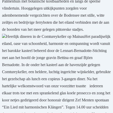
Palmenhuis met botanische kostbaarheden en langs de speelse
vlindertuin. Hooggelegen uitkijkpunten zorgden voor
adembenemende vergezichten over de Bodensee met stille, witte
zeiltjes en bedrijvige ferryboten die het eiland verbinden met de aan
de boorden van het meer gelegen pittoreske stadjes.
Heerlijk dineren in de Comtureykeller op Mainau
Het paradijselijk
eiland, oase van schoonheid, harmonie en ontspanning wordt vanuit
het barokke kasteel beheerd door de Lennart-Bernadotte-Stichting
met aan het hoofd de jonge gravin Bettina en graaf Björn
Bernadotte. In de onder het kasteel aan de havenzijde gelegen
Comtureykeller, een heldere, luchtig ingerichte wijnkelder, gebruikte
het gezelschap als lunch een copieus 3-gangen diner. Na het
hartelijke welkomstwoord van onze voorzitter toastte
iedereen
elkaar trots toe met een sprankelend glas koele prosecco en zong het
koor netjes gedirigeerd door honorair dirigent Zef Menten spontaan
“Ein Lied mit harmonischen Klängen”. Tegen 14.00 uur scheidden