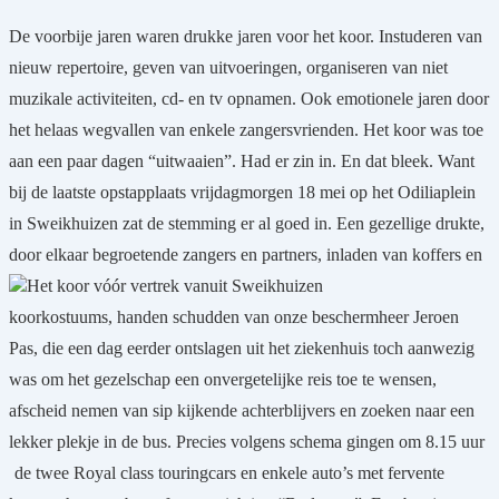
De voorbije jaren waren drukke jaren voor het koor. Instuderen van
nieuw repertoire, geven van uitvoeringen, organiseren van niet
muzikale activiteiten, cd- en tv opnamen. Ook emotionele jaren door
het helaas wegvallen van enkele zangersvrienden. Het koor was toe
aan een paar dagen “uitwaaien”. Had er zin in. En dat bleek. Want
bij de laatste opstapplaats vrijdagmorgen 18 mei op het Odiliaplein
in Sweikhuizen zat de stemming er al goed in. Een gezellige drukte,
door elkaar begroetende zangers en partners, inladen van koffers en
Het koor vóór vertrek vanuit Sweikhuizen
koorkostuums, handen schudden van onze beschermheer Jeroen
Pas, die een dag eerder ontslagen uit het ziekenhuis toch aanwezig
was om het gezelschap een onvergetelijke reis toe te wensen,
afscheid nemen van sip kijkende achterblijvers en zoeken naar een
lekker plekje in de bus. Precies volgens schema gingen om 8.15 uur
de twee Royal class touringcars en enkele auto’s met fervente