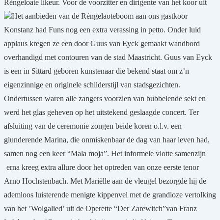
Rèngeloate likeur. Voor de voorzitter en dirigente van het koor uit
Het aanbieden van de Rèngelaoteboom aan ons gastkoor
Konstanz had Funs nog een extra verassing in petto. Onder luid
applaus kregen ze een door Guus van Eyck gemaakt wandbord
overhandigd met contouren van de stad Maastricht. Guus van Eyck
is een in Sittard geboren kunstenaar die bekend staat om z’n
eigenzinnige en originele schilderstijl van stadsgezichten.
Ondertussen waren alle zangers voorzien van bubbelende sekt en
werd het glas geheven op het uitstekend geslaagde concert. Ter
afsluiting van de ceremonie zongen beide koren o.l.v. een
glunderende Marina, die onmiskenbaar de dag van haar leven had,
samen nog een keer “Mala moja”. Het informele vlotte samenzijn
erna kreeg extra allure door het optreden van onze eerste tenor
Arno Hochstenbach. Met Mariëlle aan de vleugel bezorgde hij de
ademloos luisterende menigte kippenvel met de grandioze vertolking
van het ’Wolgalied’ uit de Operette “Der Zarewitch”van Franz