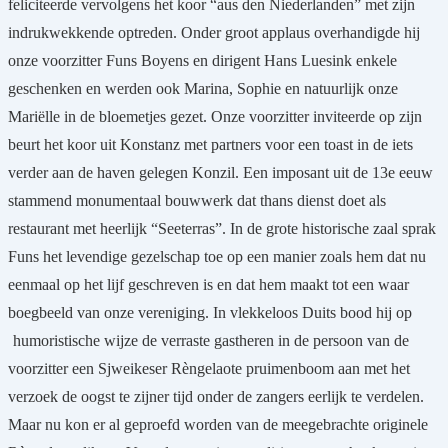
feliciteerde vervolgens het koor “aus den Niederlanden” met zijn
indrukwekkende optreden. Onder groot applaus overhandigde hij
onze voorzitter Funs Boyens en dirigent Hans Luesink enkele
geschenken en werden ook Marina, Sophie en natuurlijk onze
Mariëlle in de bloemetjes gezet. Onze voorzitter inviteerde op zijn
beurt het koor uit Konstanz met partners voor een toast in de iets
verder aan de haven gelegen Konzil. Een imposant uit de 13e eeuw
stammend monumentaal bouwwerk dat thans dienst doet als
restaurant met heerlijk “Seeterras”. In de grote historische zaal sprak
Funs het levendige gezelschap toe op een manier zoals hem dat nu
eenmaal op het lijf geschreven is en dat hem maakt tot een waar
boegbeeld van onze vereniging. In vlekkeloos Duits bood hij op
humoristische wijze de verraste gastheren in de persoon van de
voorzitter een Sjweikeser Rèngelaote pruimenboom aan met het
verzoek de oogst te zijner tijd onder de zangers eerlijk te verdelen.
Maar nu kon er al geproefd worden van de meegebrachte originele