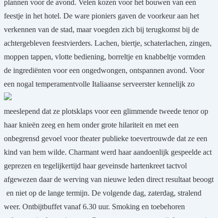
plannen voor de avond. Velen kozen voor het bouwen van een
feestje in het hotel. De ware pioniers gaven de voorkeur aan het
verkennen van de stad, maar voegden zich bij terugkomst bij de
achtergebleven feestvierders. Lachen, biertje, schaterlachen, zingen,
moppen tappen, vlotte bediening, borreltje en knabbeltje vormden
de ingrediënten voor een ongedwongen, ontspannen avond. Voor
een nogal temperamentvolle Italiaanse serveerster kennelijk zo
meeslepend dat ze plotsklaps voor een glimmende tweede tenor op
haar knieën zeeg en hem onder grote hilariteit en met een
onbegrensd gevoel voor theater publieke toevertrouwde dat ze een
kind van hem wilde. Charmant werd haar aandoenlijk gespeelde act
geprezen en tegelijkertijd haar geveinsde hartenkreet tactvol
afgewezen daar de werving van nieuwe leden direct resultaat beoogt
en niet op de lange termijn. De volgende dag, zaterdag, stralend
weer. Ontbijtbuffet vanaf 6.30 uur. Smoking en toebehoren