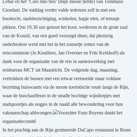
Lehár en het ’Caro mio ben’ (mijn mooie liefde) van Tommaso
Giordani. De middag verder vulde iedereen zelf in met een
boottocht, stadsbezichtiging, winkelen, hapje eten, of terrasje
pikken. Om 19.30 uur genoot het koor, wederom in de grote zaal
van de Konzil, van een goed verzorgd diner, dat plezierig
onderbroken werd met het in het zonnetje zetten van de
reiscommissie (Jo Knubben, Jan Oversier en Frits Kerkhoff) als
dank voor de organisatie van de reis in samenwerking met
reisbureau MCT uit Maastricht. De volgende dag, maandag,
vertrokken de bussen met een ietwat vermoeide maar voldane
bezetting huiswaarts via de mooie toeristische route langs de Rijn,
waar de buschauffeurs in de smalle bochtige wijndorpjes met
stadspoortjes als oogjes in de naald alle bewondering voor hun
vakmanschap afdwongen.
Voorzitter Funs Boyens dankt het
organisatiecomité
In het prachtig aan de Rijn gesitueerde DaCapo restaurant in Bonn