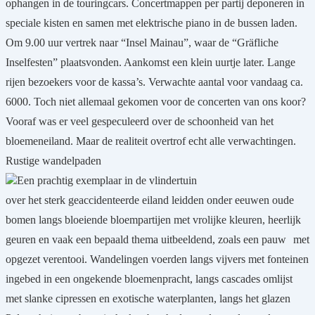
ophangen in de touringcars. Concertmappen per partij deponeren in
speciale kisten en samen met elektrische piano in de bussen laden.
Om 9.00 uur vertrek naar “Insel Mainau”, waar de “Gräfliche
Inselfesten” plaatsvonden. Aankomst een klein uurtje later. Lange
rijen bezoekers voor de kassa’s. Verwachte aantal voor vandaag ca.
6000. Toch niet allemaal gekomen voor de concerten van ons koor?
Vooraf was er veel gespeculeerd over de schoonheid van het
bloemeneiland. Maar de realiteit overtrof echt alle verwachtingen.
Rustige wandelpaden
Een prachtig exemplaar in de vlindertuin
over het sterk geaccidenteerde eiland leidden onder eeuwen oude
bomen langs bloeiende bloempartijen met vrolijke kleuren, heerlijk
geuren en vaak een bepaald thema uitbeeldend, zoals een pauw
met
opgezet verentooi. Wandelingen voerden langs vijvers met fonteinen
ingebed in een ongekende bloemenpracht, langs cascades omlijst
met slanke cipressen en exotische waterplanten, langs het glazen