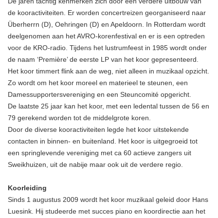
De jaren tachtig kenmerken zich door een verdere uitbouw van
de kooractiviteiten. Er worden concertreizen georganiseerd naar
Überherrn (D), Oehringen (D) en Apeldoorn. In Rotterdam wordt
deelgenomen aan het AVRO-korenfestival en er is een optreden
voor de KRO-radio. Tijdens het lustrumfeest in 1985 wordt onder
de naam ‘Première’ de eerste LP van het koor gepresenteerd.
Het koor timmert flink aan de weg, niet alleen in muzikaal opzicht.
Zo wordt om het koor moreel en materieel te steunen, een
Damessupportersvereniging en een Steuncomité opgericht.
De laatste 25 jaar kan het koor, met een ledental tussen de 56 en
79 gerekend worden tot de middelgrote koren.
Door de diverse kooractiviteiten legde het koor uitstekende
contacten in binnen- en buitenland. Het koor is uitgegroeid tot
een springlevende vereniging met ca 60 actieve zangers uit
Sweikhuizen, uit de nabije maar ook uit de verdere regio.
Koorleiding
Sinds 1 augustus 2009 wordt het koor muzikaal geleid door Hans
Luesink. Hij studeerde met succes piano en koordirectie aan het