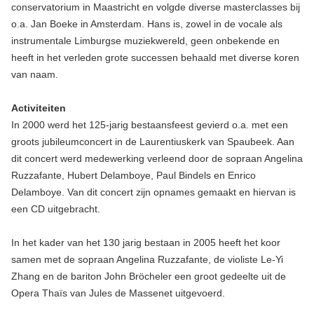
conservatorium in Maastricht en volgde diverse masterclasses bij
o.a. Jan Boeke in Amsterdam. Hans is, zowel in de vocale als
instrumentale Limburgse muziekwereld, geen onbekende en
heeft in het verleden grote successen behaald met diverse koren
van naam.
Activiteiten
In 2000 werd het 125-jarig bestaansfeest gevierd o.a. met een
groots jubileumconcert in de Laurentiuskerk van Spaubeek. Aan
dit concert werd medewerking verleend door de sopraan Angelina
Ruzzafante, Hubert Delamboye, Paul Bindels en Enrico
Delamboye. Van dit concert zijn opnames gemaakt en hiervan is
een CD uitgebracht.
In het kader van het 130 jarig bestaan in 2005 heeft het koor
samen met de sopraan Angelina Ruzzafante, de violiste Le-Yi
Zhang en de bariton John Bröcheler een groot gedeelte uit de
Opera Thaïs van Jules de Massenet uitgevoerd.