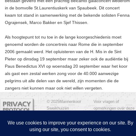
bestaan gevierd met een prachtig belcanto galaconcert wederom
in de bomvolle St.Laurentiuskerk van Spaubeek. Dit concert
kwam tot stand in samenwerking met de bekende solisten Fenna
Ograjensek, Marco Bakker en Sjef Thissen.
Als hoogtepunt tot nu toe in de lange koorgeschiedenis moet
genoemd worden de concertreis naar Rome die in september
2006 gemaakt werd. Het opluisteren van de H. Mis in de Sint
Pieter op dinsdag 19 september maar zeker ook de audiëntie bij
Paus Benedictus XVI op woensdag 20 september waar het koor
als gast een zestal werken zong voor de 40.000 aanwezige
pelgrims uit alle delen van de wereld, zijn momenten die de
zangers niet kunnen maar ook niet willen vergeten.
© 2025
Mannenkoor
Voor vragen of
Sweikhuizen
opmerkingen over deze
website kunt u een e-
mailbericht sturen naar
Colofon/Disclaimer
de
van het
beheerder
mannenkoor.