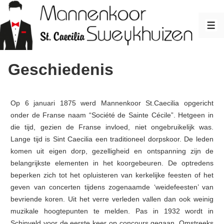
↓
Doorgaan
ME
naar
hoofdinhoud
Geschiedenis
Op 6 januari 1875 werd Mannenkoor St.Caecilia opgericht
onder de Franse naam “Société de Sainte Cécile”. Hetgeen in
die tijd, gezien de Franse invloed, niet ongebruikelijk was.
Lange tijd is Sint Caecilia een traditioneel dorpskoor. De leden
komen uit eigen dorp, gezelligheid en ontspanning zijn de
belangrijkste elementen in het koorgebeuren. De optredens
beperken zich tot het opluisteren van kerkelijke feesten of het
geven van concerten tijdens zogenaamde ‘weidefeesten’ van
bevriende koren. Uit het verre verleden vallen dan ook weinig
muzikale hoogtepunten te melden. Pas in 1932 wordt in
Schinveld voor de eerste keer op concours gegaan. Omstreeks