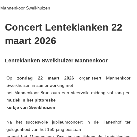
↓
Doorgaan
naar
Concert Lenteklanken 22
hoofdinhoud
maart 2026
Lenteklanken Sweikhuizer Mannenkoor
Op
zondag 22 maart 2026
organiseert Mannenkoor
Sweikhuizen in samenwerking met
het Mannenkoor Brunssum een sfeervolle middag vol zang en
muziek
in het pittoreske
kerkje van Sweikhuizen
.
Na het succesvolle jubileumconcert in de Hanenhof ter
gelegenheid van het 150-jarig bestaan
brengt het Mannenkoor Sweikhuizen tijdens de Lenteklanken